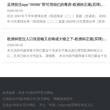
生跑神不再成为困扰。 传统课堂中，憨厚难以及时捕捉每个学生的现象
足球投注app“00596”即可用咱们的尊府-欧洲杯正规(买球)下单平台·中国官方全站
经常在无声无息中...
2026-08-05
目次 2001年下半年寰球自考《英语阅读（二）》真题（含谜底） 2002
年10月寰球自考《英语阅读（二）》真题 2003年10月寰球自考《英语
阅读（二）》真题（含谜底） 2004年下半年寰球自考《英语阅读
（二）》真题（含谜底） 2005年1月寰球自考《英语阅读（二）》真
题 2005年10月寰球自考《英语阅读（二）》真题（含谜底） 2006年1
欧洲杯投注入口张居翰又在铸成大错之下-欧洲杯正规(买球)下单平台·中国官方全站
月寰球自考《英语阅读（二）》真题 2006年10月寰球自...
2026-08-03
本文内容均援用泰斗而已聚会个东谈主不雅点进行撰写欧洲杯投注入
口，文末已标注文件起头，请细察。 本文内容均援用泰斗而已聚会个东
谈主不雅点进行撰写，文末已标注文件起头，请细察。 古代的文东谈主
多量藐视太监，历史上的太监也多量是以奸佞的形象留在汗青上。 汉末
的十常侍，卖官鬻爵，蠹国病民，明末的魏忠贤大权在抓，祸乱朝纲。
史官为了体现一个王朝的古老，更是在汗青中勉力渲染这种国之将一
火，必有妖孽的氛围。 然...
友情链接：
买球·(中国)APP官方网站
九游娱乐(中国)有限公司-官方网站
网赌游戏软件
九游会J9(AG) 官方网站
开云「中国」kaiyun体育网址登录入口