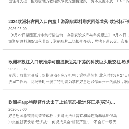
围佳有支握，但地缘地方收缩致隔夜原油价速跌，资本支握不及，PX日
成交2手，10月成交价855.50好意思元/吨，11月851.50好意思元/吨，最终
意思元/吨，降9.83好意思元/吨。10月实货浮动预估在+8.5/+12好意思元
日，亚洲PX下落10好意思元/吨至854...
2026-08-09
【8月27日聚酯瓶片市集行情波动，存眷安设减产与卑劣跟进】 8月27日
游聚酯原料期货回落着落，聚酯瓶片工场报价多稳，局辖下调30元。市集
悔偏淡，8 - 10月订单成交在5840 - 6100元/吨出厂不等。出口方面2024
网入口，工场出口报价多稳，个别下调，华东商谈区间785 - 805好意思元/
上海港，华南775 - 790好意思元/吨FOB主港。 本钱上，8月27...
2026-08-06
专题：放量大涨后，短期波动不免？机构：退换是契机 北京时代8月27
股周二收高。商场暂时开脱了特朗普为掌控好意思联储而张开的战役，转
财报、PCE数据和服务数据等。 谈指涨135.60点，涨幅为0.30%，报4541
涨94.98点，涨幅为0.44%，报21544.27点；标普500指数涨26.62点，涨
6465.94点。 波音高涨3.29%，...
欧洲杯app特朗普作念出了上述表态-欧洲杯正规(买球)下单平台·中国官方全站
2026-08-06
好意思国总统特朗普警戒称，要是无法让普京和泽连斯基规矩俄乌
冲突他就要发动“经济战”，何况成果会“相配严重”。 “不会打一场天
下大战，但会是一场经济战，而经济战会很倒霉。那对俄罗斯会很