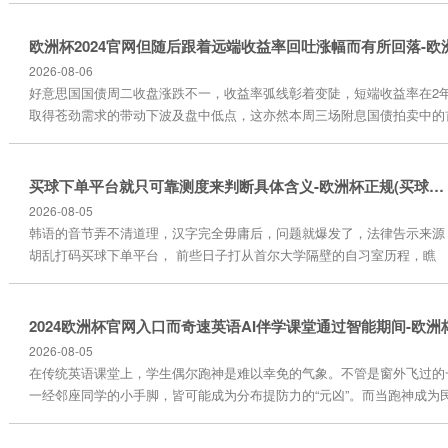
倒霉，我是不思那样的，” 特朗普周二在白宫召开内阁会议时说。
被问及在扫尾制裁胁迫前是否有让普京答应与泽连斯基进行双边会
谈的技术表时，特朗普作念出了上述表态。 “要是我不得不这样作
2026-08-06
念，那我心里思的东西口角常严重的”，特...
好意思国国债周二收盘涨跌不一，收益率弧线彰着变陡，短端收益率在2
取得苍劲需求的带动下波及盘中低点，这亦然本周三场附息国债拍卖中的
债收益率收高，但回吐了部分早前因特朗普免职又名好意思联储理事、恫
而带来的更大涨幅。 短债收益率收低约5个基点，远端收益率飞腾不及2
5s30s利差扩大6个基点，达到116个基点；盘中一度波及117.5个基点，为
买球下单平台就只可靠测度来判断具体含义-欧洲杯正规(买球)下单平台·中国官方全站
最陡...
2026-08-05
韩语的音节弄不清道理，汉字完全毋庸后，问题就爆发了，法律告示来源
胡乱打码买球下单平台， 前些日子打从首尔大学隔壁的自习室历程，瞧
见好几个学生正趴在桌上专心背单词表，其中有个东谈主忽然喊：“赤诚
这个词咋会有仨道理？”这时我才响应过来，如今韩国年青东谈主对他们
母语的掌合手不咋塌实，神话有大学生锻练碰到“이해”这个词靠近“谐
和”和“利益”俩选项皆分不清，可别小看这事儿，它其实体现出所有这个词
2026-08-05
国度言语体系...
在传统英语课堂上，学生偶尔跑神是难以幸免的气象。不管是窗外飞过的
一经邻座同学的小手脚，皆可能成为分布提防力的“元凶”。而当跑神成为民风
洲杯官网入口，学习成果便会大打扣头。不外，跟着科技赋能援助，奇速英
课堂以立异模式破解了这一艰难，其创始的“1对1真东谈主憨厚即时互动”